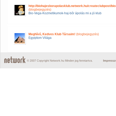
http://biohajesborapolasklub.network.hu/createclubpost/bio
(blogbejegyzés)
Bio-Vega-Kozmetikumok-haj-bőr ápolás mi a jó klub
Meghívó, Kedves Klub Társaim!
(blogbejegyzés)
Egyiptom Világa
© 2007 Copyright Network.hu Minden jog fenntartva.
Impress